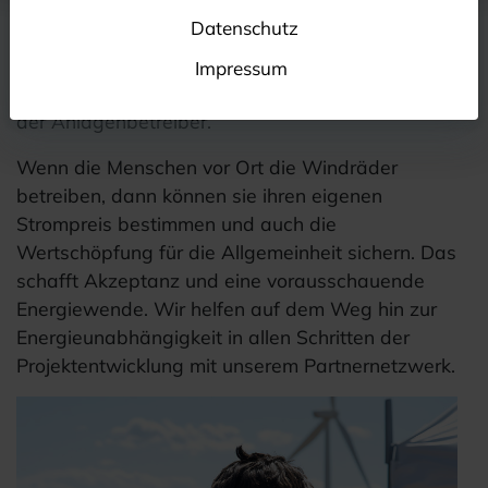
UNSERE GEMEINDE, UNSERE ENERGIEWENDE,
Datenschutz
UNSERE WERTSCHÖPFUNG
Impressum
„Wind und Sonne schicken keine Rechnung, aber
der Anlagenbetreiber.“
Wenn die Menschen vor Ort die Windräder
betreiben, dann können sie ihren eigenen
Strompreis bestimmen und auch die
Wertschöpfung für die Allgemeinheit sichern. Das
schafft Akzeptanz und eine vorausschauende
Energiewende. Wir helfen auf dem Weg hin zur
Energieunabhängigkeit in allen Schritten der
Projektentwicklung mit unserem Partnernetzwerk.