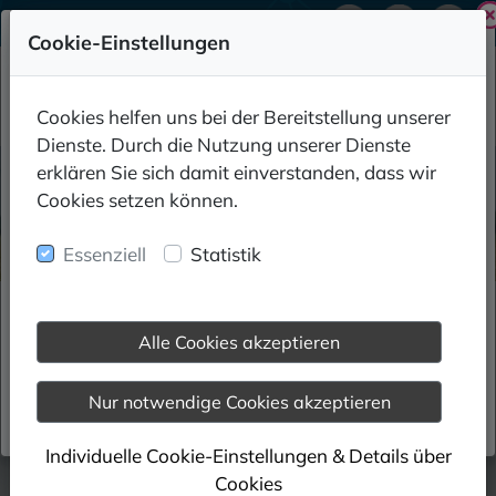
08745 96 47 48-0
Cookie-Einstellungen
Information
Cookies helfen uns bei der Bereitstellung unserer
Dienste. Durch die Nutzung unserer Dienste
erklären Sie sich damit einverstanden, dass wir
Aktuelles zu uns finden Sie ab sofort auf
Cookies setzen können.
we.network.
Essenziell
Statistik
Besuchen Sie uns jetzt auch auf we.network und
UNSERE
BODENKIRCHEN
bleiben Sie mit uns in Verbindung.
WINDKRAFT
Alle Cookies akzeptieren
Windenergie für die
Region Bodenkirchen
WE.NETWORK
Nur notwendige Cookies akzeptieren
Individuelle Cookie-Einstellungen & Details über
Cookies