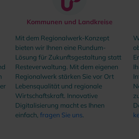
Kommunen und Landkreise
Mit dem Regionalwerk-Konzept
Wi
bieten wir Ihnen eine Rundum-
o
Lösung für Zukunftsgestaltung statt
E
nd
Resteverwaltung. Mit dem eigenen
I
n
Regionalwerk stärken Sie vor Ort
In
der
Lebensqualität und regionale
N
Wirtschaftskraft. Innovative
z
Digitalisierung macht es Ihnen
D
einfach,
fragen Sie uns
.
k