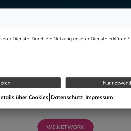
Information
nserer Dienste. Durch die Nutzung unserer Dienste erklären S
zu uns finden Sie ab sofort auf 
ieren
Nur notwend
e uns jetzt auch auf we.network und bleiben Si
Verbindung.
Details über Cookies
Datenschutz
Impressum
WE.NETWORK