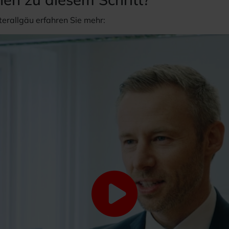
erallgäu erfahren Sie meh
r: