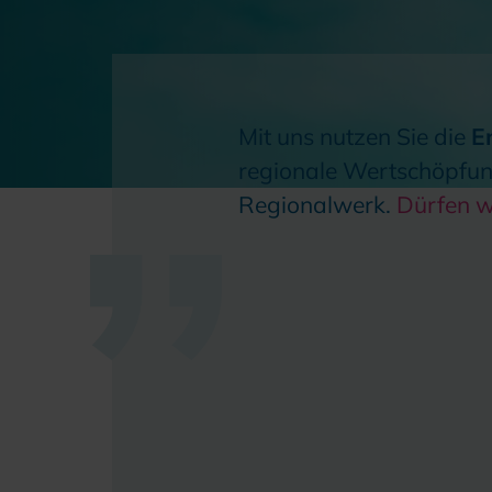
Mit uns nutzen Sie die
E
regionale Wertschöpfu
Regionalwerk.
Dürfen w