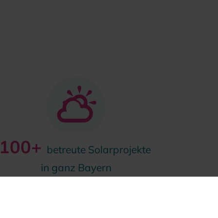
100+
betreute Solarprojekte
in ganz Bayern