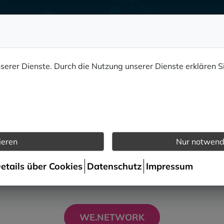
Information
nserer Dienste. Durch die Nutzung unserer Dienste erklären S
zu uns finden Sie ab sofort auf 
ieren
Nur notwend
e uns jetzt auch auf we.network und bleiben Si
Verbindung.
Details über Cookies
Datenschutz
Impressum
WE.NETWORK