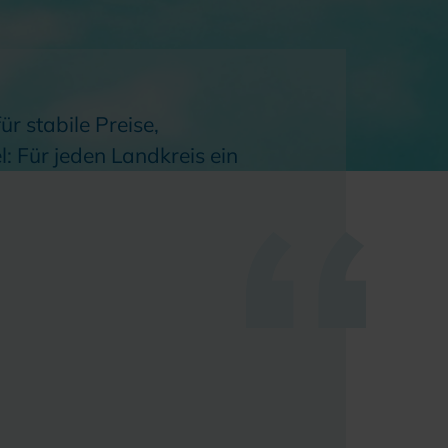
r stabile Preise,
el: Für jeden Landkreis ein